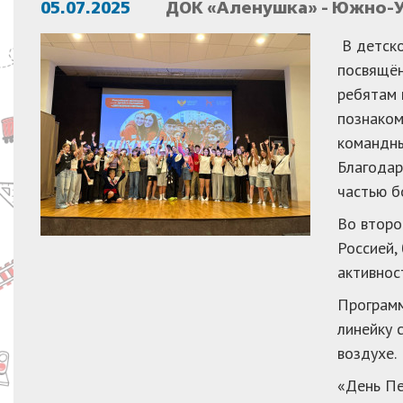
05.07.2025
ДОК «Аленушка» - Южно-У
В детск
посвящён
ребятам 
познаком
командны
Благодар
частью б
Во второ
Россией,
активнос
Программ
линейку 
воздухе.
«День Пе