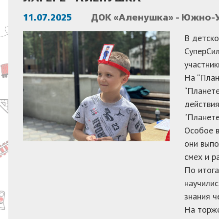
11.07.2025
ДОК «Аленушка» - Южно-У
В детско
СуперСил
участник
На “План
“Планете
действия
“Планете
Особое в
они выпо
смех и р
По итога
научилис
знания ч
На торже