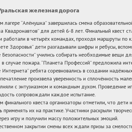
ральская железная дорога
м лагере “Алёнушка” завершилась смена образовательн
а Квадронавтов” для детей 6-8 лет. Финальный квест ст
и работали в четырёх командах, проходя маршруты по 
ете Здоровья” дети разгадывали шифры и ребусы, вспоми
 Безопасности” учились собирать необходимые вещи дл
 в случае пожара. “Планета Профессий” предложила инте
 Интернета” ребята соревновались в создании надёжных
печатление произвела уверенность и сплочённость мале
лняли с энтузиазмом и командным духом. Проведение игр
адость сопровождали каждое испытание.
м финального квеста организаторы отметили, что дети н
ь применять их на практике. Участники раскрыли творчес
ерез игру и получили массу положительных эмоций.
ственном закрытии смены всех ждали призы за смелость