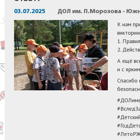
03.07.2025
ДОЛ им. П.Морозова - Юж
К нам пр
викторин
1. Прави
2. Дейст
А ещё вс
и с ярки
Спасибо 
безопасн
#ДОЛиме
#ВследЗ
#Детски
#ГодДет
#ЛетоР