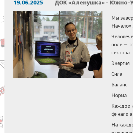
19.06.2025
ДОК «Аленушка» - Южно-У
Мы завер
Начало»
.
Человече
поле — э
сектора:
Энергия
Сила
Баланс
Норма
Каждое и
финале а
На каждо
мышление