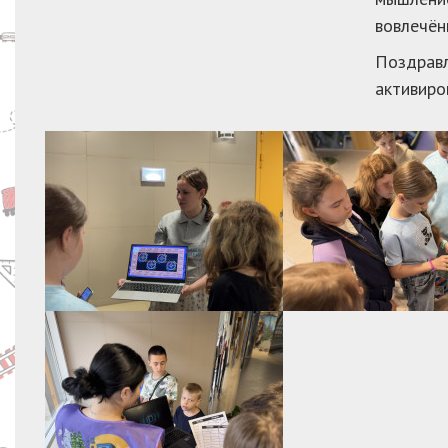
вовлечён
Поздравл
активиро