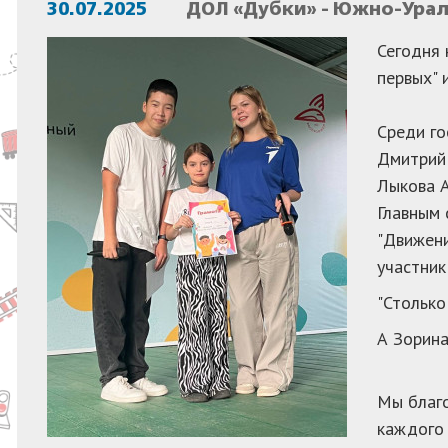
30.07.2025
ДОЛ «Дубки» - Южно-Урал
Сегодня 
первых" 
Среди го
Дмитрий 
Лыкова А
Главным 
"Движени
участник
"Столько
А Зорина
Мы благо
каждого 