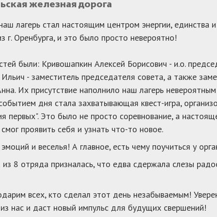
ьская железная дорога
наш лагерь стал настоящим центром энергии, единства 
из г. Оренбурга, и это было просто невероятно!
стей были: Кривошапкин Алексей Борисович - и.о. предс
Ильич - заместитель председателя совета, а также за
нна. Их присутствие наполнило наш лагерь невероятны
событием дня стала захватывающая квест-игра, организ
я первых". Это было не просто соревнование, а настоя
 смог проявить себя и узнать что-то новое.
 эмоций и веселья! А главное, есть чему поучиться у орг
 из 8 отряда призналась, что едва сдержала слезы радо
дарим всех, кто сделал этот день незабываемым! Уверен
из нас и даст новый импульс для будущих свершений!