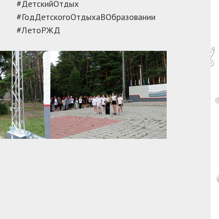
#ДетскийОтдых
#ГодДетскогоОтдыхаВОбразовании
#ЛетоРЖД