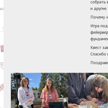
собрать 
и другие
Почему 
Игра под
фейервер
фундамен
Квест за
Спасибо 
Поздравл