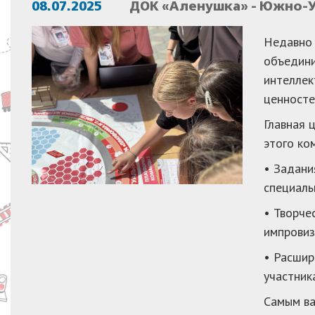
08.07.2025
ДОК «Аленушка» - Южно-У
Недавно 
объедини
интеллек
ценносте
Главная 
этого ко
• Задани
специаль
• Творче
импровиз
• Расшир
участник
Самым ва