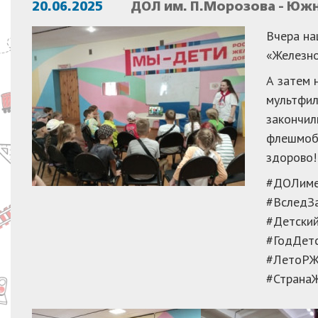
20.06.2025
ДОЛ им. П.Морозова - Юж
Вчера на
«Железно
А затем 
мультфил
закончил
флешмобо
здорово!
#ДОЛиме
#ВследЗ
#Детски
#ГодДет
#ЛетоР
#Страна