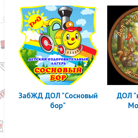
ЗабЖД ДОЛ "Сосновый
ДОЛ "
бор"
Мо