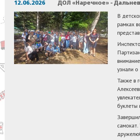
12.06.2026
ДОЛ «Наречное» - Дальне
В детско
рамках в
представ
Инспекто
Партизан
внимание
узнали о
Также в 
Алексеев
увлекате
буклеты 
Завершил
самокат.
дружелюб