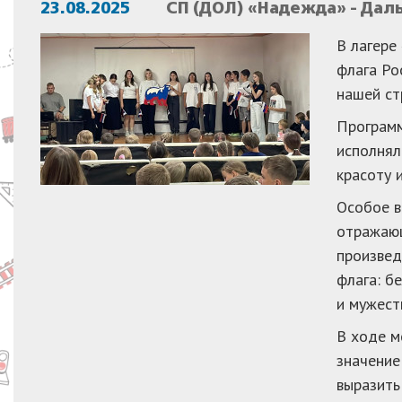
23.08.2025
СП (ДОЛ) «Надежда» - Дал
В лагере
флага Ро
нашей ст
Программ
исполнял
красоту 
Особое в
отражающ
произвед
флага: б
и мужест
В ходе м
значение
выразить