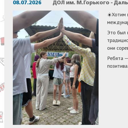
08.07.2026
ДОЛ им. М.Горького - Дал
☀️Хотим 
междунар
Это был 
традицио
они соре
Ребята —
позитива