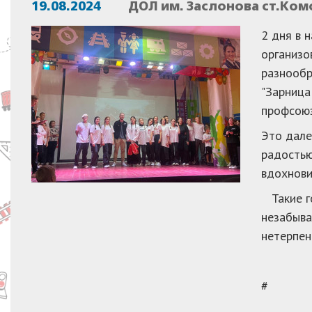
19.08.2024
ДОЛ им. Заслонова ст.Ком
2 дня в 
организо
разнообр
"Зарница
профсоюз
Это дале
радостью
вдохнови
Такие го
незабыва
нетерпен
#