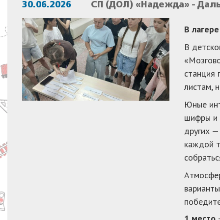
30.06.2026
СП (ДОЛ) «Надежда» - Дал
В лагер
В детско
«Мозгово
станция 
листам, 
Юные инт
шифры и 
других —
каждой т
собратьс
Атмосфер
варианты
победите
1 место
—