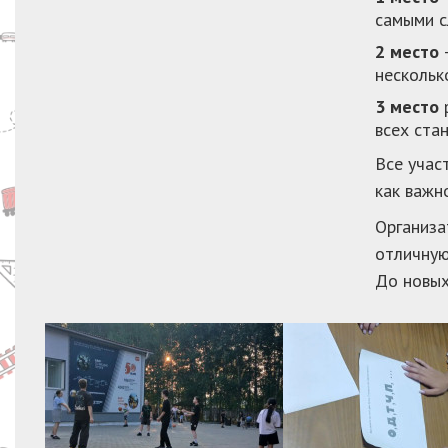
самыми с
2 место
—
нескольк
3 место
р
всех ста
Все учас
как важн
Организа
отличную
До новых