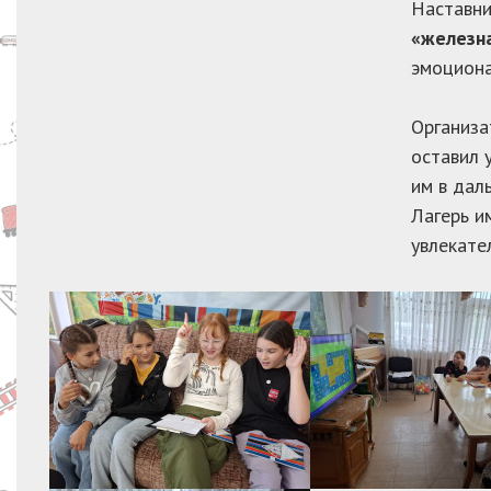
Наставни
«железна
эмоциона
Организа
оставил 
им в дал
Лагерь и
увлекате