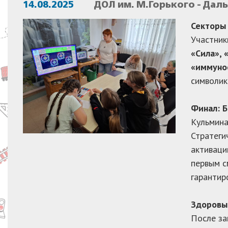
14.08.2025
ДОЛ им. М.Горького - Дал
Секторы 
Участник
«Сила», 
«иммуно
символик
Финал: Б
Кульмина
Стратеги
активаци
первым с
гарантир
Здоровый
После за