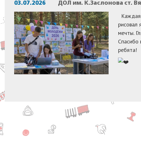
03.07.2026
ДОЛ им. К.Заслонова ст. 
Каждая р
рисовал 
мечты. Г
Спасибо 
ребята!