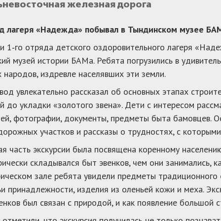
льневосточная железная дорога
яд лагеря «Надежда» побывал в Тындинском музее БА
и 1‑го отряда детского оздоровительного лагеря «Над
ий музей истории БАМа. Ребята погрузились в удивитель
 народов, издревле населявших эти земли.
вод увлекательно рассказал об основных этапах строит
й до укладки «золотого звена». Дети с интересом расс
ей, фотографии, документы, предметы быта бамовцев. 
орожных участков и рассказы о трудностях, с которыми 
я часть экскурсии была посвящена коренному населению
рически складывался быт эвенков, чем они занимались, к
ическом зале ребята увидели предметы традиционного
и принадлежности, изделия из оленьей кожи и меха. Эк
енков был связан с природой, и как появление большой с
отметили, что экскурсия получилась не только познава