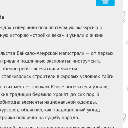
Ма
ежда» совершили познавательную экскурсию в
ную историю «стройки века» и узнали о жизни
ельства Байкало‑Амурской магистрали — от первых
матривали подлинные экспонаты: инструменты
Особенно ребят впечатлили макеты
сталкивались строители в суровых условиях тайги.
 этих мест — эвенкам. Юные посетители узнали,
акие традиции бережно хранят до сих пор. В
 обихода: элементы национальной одежды,
скурсовод объяснил, как традиционный уклад
тройки повлияло на судьбу народа.
тельной, но и по‑настоящему вдохновляющей: дети