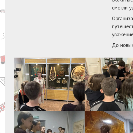
смогли у
Организа
путешест
уважение
До новых