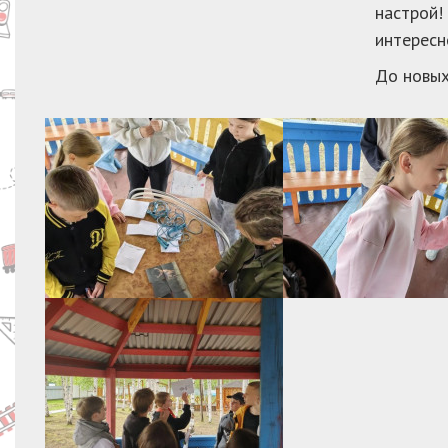
настрой!
интересн
До новых