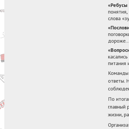
«Ребусы 
понятия,
слова «зу
«Послов
поговорк
дороже…»
«Вопрос
касались
питания и
Команды 
ответы. 
соблюден
По итога
главный 
жизни, р
Организа