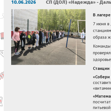
10.06.2026
СП (ДОЛ) «Надежда» - Дал
В лагере
7 июня в
станциям
образа ж
Команды 
проверял
здоровье
Станции 
«Собери
составит
«витамин
«Матема
посчитат
питьевой 