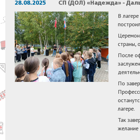
28.08.2025
СП (ДОЛ) «Надежда» - Да
В лагере
построил
Церемони
страны, 
После оф
заслужен
деятельн
По завер
Професси
останутс
лагере.
Так заве
желание 