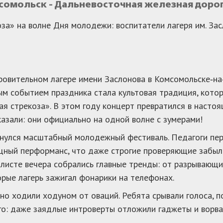
мсомольск - Дальневосточная железная доро
за» на волне Дня молодежи: воспитатели лагеря им. Зас
ровительном лагере имени Заслонова в Комсомольске‑н
ым событием праздника стала культовая традиция, кото
я стрекоза». В этом году концерт превратился в настоя
азали: они официально на одной волне с зумерами!
нулся масштабный молодежный фестиваль. Педагоги пер
щный перформанс, что даже строгие проверяющие забыли
йлисте вечера собрались главные тренды: от разрывающ
орые лагерь зажигал фонарики на телефонах.
но ходили ходуном от оваций. Ребята срывали голоса, п
о: даже заядлые интроверты отложили гаджеты и ворвал