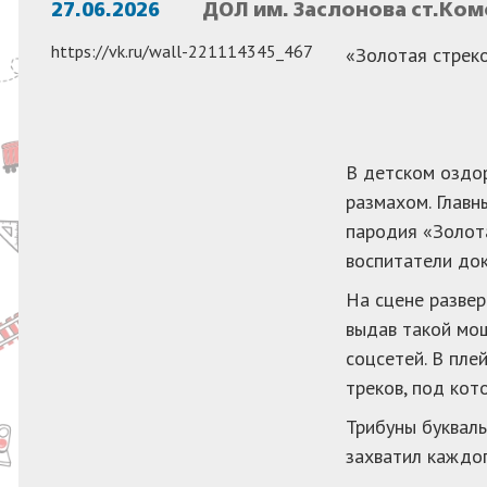
27.06.2026
ДОЛ им. Заслонова ст.Ко
https://vk.ru/wall-221114345_467
«Золотая стреко
В детском оздо
размахом. Главн
пародия «Золота
воспитатели док
На сцене развер
выдав такой мо
соцсетей. В пле
треков, под кот
Трибуны букваль
захватил каждог