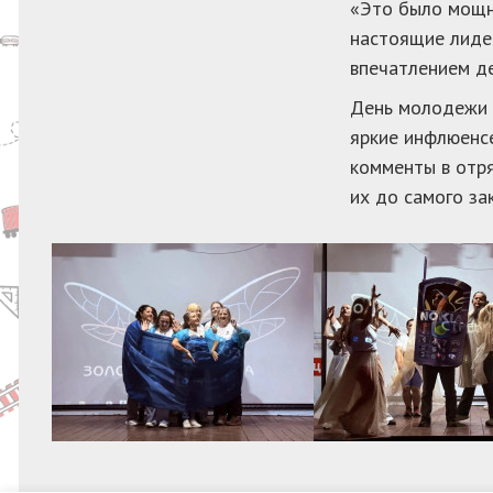
«Это было мощне
настоящие лидер
впечатлением де
День молодежи в
яркие инфлюенсе
комменты в отря
их до самого за