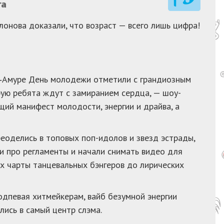
га
лонова доказали, что возраст — всего лишь цифра!
а‑Амуре День молодежи отметили с грандиозным
рую ребята ждут с замиранием сердца, — шоу-
щий манифест молодости, энергии и драйва, а
еоделись в топовых поп-идолов и звезд эстрады,
 про регламенты и начали снимать видео для
их чарты танцевальных бэнгеров до лирических
одпевая хитмейкерам, вайб безумной энергии
ись в самый центр слэма.