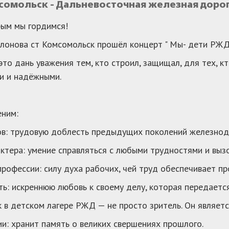
мсомольск - Дальневосточная железная доро
рым мы гордимся!
слонова ст Комсомольск прошёл концерт " Мы- дети РЖД
то дань уважения тем, кто строил, защищал, для тех, 
и и надёжными.
ним:
ов: трудовую доблесть предыдущих поколений железнод
актера: умение справляться с любыми трудностями и выз
профессии: силу духа рабочих, чей труд обеспечивает пр
ь: искреннюю любовь к своему делу, которая передается
в детском лагере РЖД — не просто зритель. Он являетс
и: хранит память о великих свершениях прошлого.