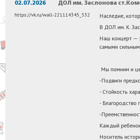
02.07.2026
ДОЛ им. Заслонова ст.Ко
https://vk.ru/wall-221114345_532
Наследие, кото
В ДОЛ им. К. За
Наш концерт — э
самыми сильным
Мы помним и це
-Подвиги предк
- Стойкость хар
- Благородство 
-Преемственност
Каждый ребенок 
Носитель истори