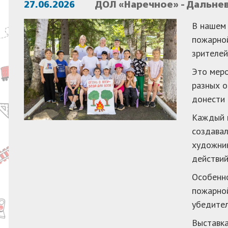
27.06.2026
ДОЛ «Наречное» - Дальне
В нашем 
пожарной
зрителей
Это меро
разных о
донести 
Каждый п
создавал
художник
действий
Особенно
пожарной
убедител
Выставка