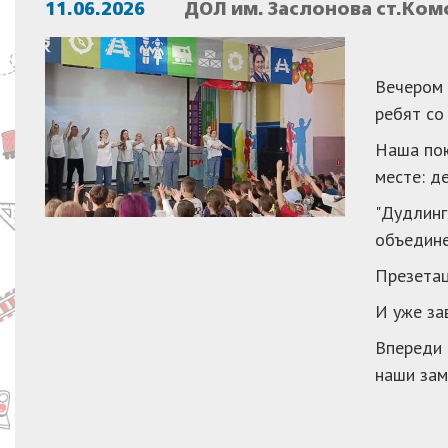
11.06.2026
ДОЛ им. Заслонова ст.Ком
Вечером 
ребят со
Наша пою
месте: д
"Дудлинг"
объедине
Презетац
И уже за
Впереди 
наши зам