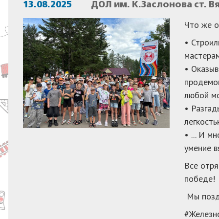
13.08.2025
ДОЛ им. К.Заслонова ст. 
Что же о
• Строил
мастера
• Оказыв
продемон
любой м
• Разгад
легкость
• ... И 
умение в
Все отря
победе!
Мы позд
#Железн