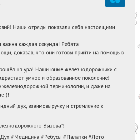
а
словий! Наши отряды показали себя настоящими
и важна каждая секунда! Ребята
ощи, доказав, что они готовы прийти на помощь в
прошёл на ура! Наши юные железнодорожники с
подрастает умное и образованное поколение!
ние железнодорожной терминологии, и даже на
е )!
ндный дух, взаимовыручку и стремление к
елезнодорожного Вызова"!
Дух #Медицина #Ребусы #Палатки #Лето