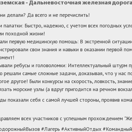
Вяземская - Дальневосточная железная дорог
ни делали? Да всего и не перечислить!
и палатки: Быстро, надежно, с учетом всех погодных у
ми походной жизни!
али первую медицинскую помощь: В экстренной ситуаци
стрировали свои знания и навыки в оказании первой пом
омент!
ывали ребусы и головоломки: Интеллектуальный штурм 
ю решали самые сложные задачи, доказывая, что у нас 
многое другое! Были конкурсы на скорость, ловкость, зна
язать морские узлы (а вдруг пригодится на речном вокзал
ды показали себя с самой лучшей стороны, проявив кома
равляем всех участников с успешным прохождением "Ж
одорожныйВызов #Лагерь #АктивныйОтдых #Командный