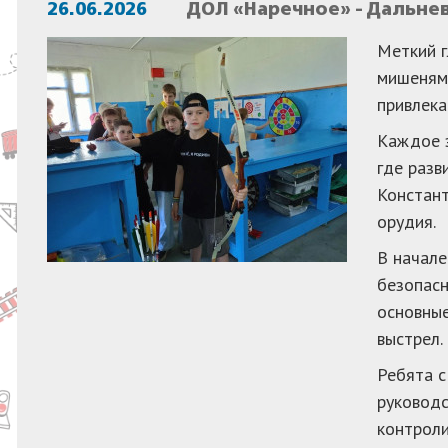
26.06.2026
ДОЛ «Наречное» - Дальне
Меткий г
мишеням.
привлека
Каждое з
где разв
Констант
орудия.
В начале
безопасн
основные
выстрел.
Ребята с
руководс
контроли