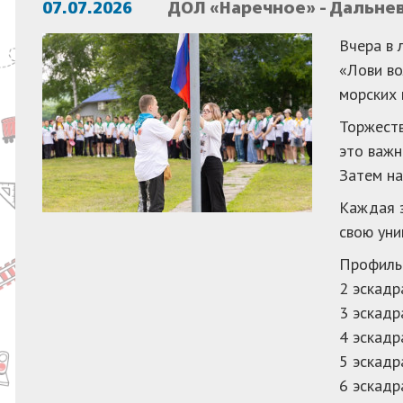
07.07.2026
ДОЛ «Наречное» - Дальне
Вчера в 
«Лови во
морских 
Торжеств
это важн
Затем на
Каждая э
свою уни
Профиль
2 эскадр
3 эскад
4 эскад
5 эскадр
6 эскадр