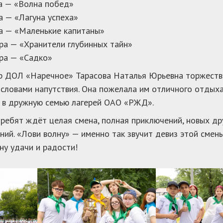
а — «Волна побед»
а — «Лагуна успеха»
а — «Маленькие капитаны»
ра — «Хранители глубинных тайн»
ра — «Садко»
 ДОЛ «Наречное» Тарасова Наталья Юрьевна торжестве
словами напутствия. Она пожелала им отличного отдыха
 в дружную семью лагерей ОАО «РЖД».
ребят ждёт целая смена, полная приключений, новых др
ний. «Лови волну» — именно так звучит девиз этой смен
ну удачи и радости!