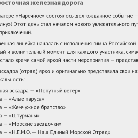
восточная железная дорога
лагере «Наречное» состоялось долгожданное событие —
лну»! Этот день стал началом нового увлекательного пу
приключений.
енная линейка началась с исполнения гимна Российской
ый и волнительный момент для каждого участника, симв
стало время самой яркой части мероприятия — представ
скадра (отряд) ярко и оригинально представила свои наз
кальность:
ная эскадра — «Попутный ветер»
а — «Алые паруса»
ра — «Жемчужное братство»
ра — «Штурманы»
а — «Морские звездочки»
а — «Н.Е.М.О. — Наш Единый Морской Отряд»