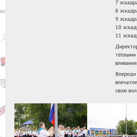
7 эскадр
8 эскадр
9 эскадр
10 эскад
11 эскад
Директор
тёплыми 
вливания
Впереди 
впечатле
свою вол