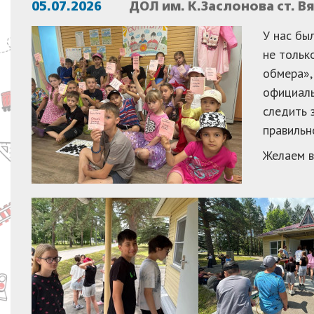
05.07.2026
ДОЛ им. К.Заслонова ст. 
У нас бы
не тольк
обмера»,
официаль
следить 
правильн
Желаем в