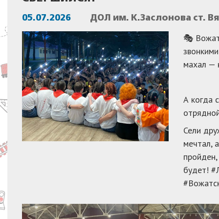
05.07.2026
ДОЛ им. К.Заслонова ст. 
🎭 Вожат
звонкими
махал — 
А когда 
отрядной
Сели дру
мечтал, 
пройден,
будет! #
#Вожатск