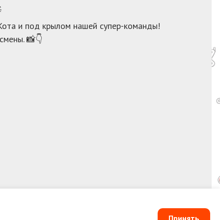

 Кота и под крылом нашей супер-команды!
мены. 📸👇
Принять