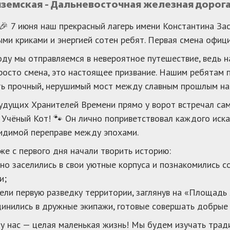
Вяземская - Дальневосточная железная дорог
 🎉 7 июня наш прекрасный лагерь имени Константина За
ми криками и энергией сотен ребят. Первая смена офици
оду мы отправляемся в невероятное путешествие, ведь 
росто смена, это настоящее призвание. Нашим ребятам 
ь прочный, нерушимый мост между славным прошлым на
дущих Хранителей Времени прямо у ворот встречал сам
 Учёный Кот! 🐾 Он лично поприветствовал каждого иск
идимой переправе между эпохами.
же с первого дня начали творить историю:
но заселились в свои уютные корпуса и познакомились 
и;
ли первую разведку территории, заглянув на «Площадь
инились в дружные экипажи, готовые совершать добрые 
у нас — целая маленькая жизнь! Мы будем изучать трад