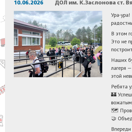
10.06.2026
ДОЛ им. К.Заслонова ст. 
Ура-ура!
радостны
В этом г
Это не п
построит
Наших бу
лагеря —
этой нев
Ребята у
🏰 Успеш
вожатым
🗺 Прове
🤝 Объед
Впереди 