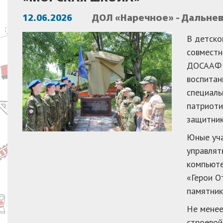
12.06.2026
ДОЛ «Наречное» - Дальне
В детско
совместн
ДОСААФ Р
воспитан
специаль
патриоти
защитник
Юные уча
управлят
компьюте
«Герои О
памятник
Не менее
строевой