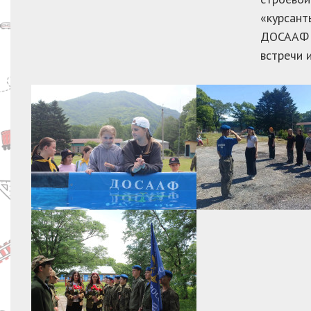
«курсант
ДОСААФ и
встречи 