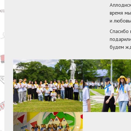
Аплодисм
время мы
и любовью
Спасибо 
подарили
будем жд