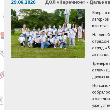
29.06.2026
ДОЛ «Наречное» - Дальне
Вчера в 
лагерной
кто стал
На линей
отрядом 
отряд «Б
активнос
Тренеры 
отличивш
дружеско
Но самым
собралос
«звёздны
уже успе