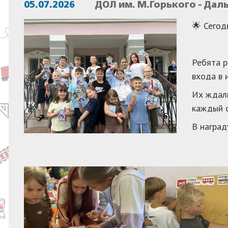
05.07.2026
ДОЛ им. М.Горького - Дал
🌟 Сегод
Ребята р
входа в 
Их ждали
каждый с
В наград