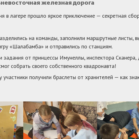
ьневосточная железная дорога
ня в лагере прошло яркое приключение — секретная сбо
азделились на команды, заполнили маршрутные листы, в
игру «Шалабамба» и отправились по станциям.
 задания от принцессы Имунеллы, инспектора Сканера, 
мог собрать своего собственного квадронавта!
у участники получили браслеты от хранителей — как зна