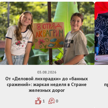
03.08.2026
От «Деловой лихорадки» до «банных
сражений»: жаркая неделя в Стране
п
железных дорог
1
0