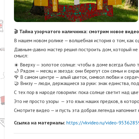
🎬
Тайна узорчатого наличника: смотрим новое видео
В нашем новом ролике — волшебная история о том, как о
Давным‑давно мастер решил построить дом, который не б
смысл:
☀️ Вверху — золотое солнце: чтобы в доме всегда было 
🌙 Рядом — месяц и звезда: они берегут сон семьи и охр
🌹 В самом центре — алый цветок, символ любви и сердеч
🤝 Внизу — люди, держащиеся за руки: знак единства, п
С тех пор в народе говорили: пока солнце светит над цве
Это не просто узоры — это язык наших предков, в которо
Смотрите видео — и пусть эта добрая легенда напомнит 
Ссылка на материалы:
https://vkvideo.ru/video-95362