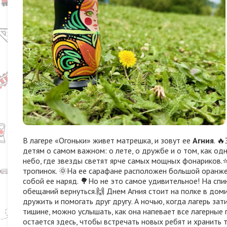
В лагере «Огоньки» живет матрешка, и зовут ее
Агния
. 
детям о самом важном: о лете, о дружбе и о том, как од
небо, где звезды светят ярче самых мощных фонариков.⭐ 
тропинок. 🌞На ее сарафане расположен большой оранжевы
собой ее наряд. 🌳Но не это самое удивительное! На спи
обещаний вернуться.🙌 Днем Агния стоит на полке в доми
дружить и помогать друг другу. А ночью, когда лагерь за
тишине, можно услышать, как она напевает все лагерные 
остается здесь, чтобы встречать новых ребят и хранить 