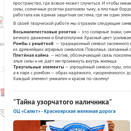
пространство, где всякое может случиться. И чтобы ника
силы, солнечные розетки разгоняли тьму, а плотные борд
работала как единая защитная система, где ни один элем
В своей творческой работе мы отразили следующие симв
Восьмилепестковые розетки
— это солярные знаки, сим
вечного движения и благополучия. Красный цвет усиливае
Ромбы с решёткой
— традиционный символ засеянного п
из древнейших аграрных символов Поволжья, связанный 
Плетёная кайма
— мотив, обозначающий связь поколени
злые силы и не даёт им проникнуть внутрь жилища
Треугольные элементы
— упрощённый символ горы, опор
а в паре с ромбом — образ надёжного, «укоренённого» д
Каждый элемент уникален и красив по-своему!
"Тайна узорчатого наличника"
ОЦ «Салют» - Красноярская железная дорога