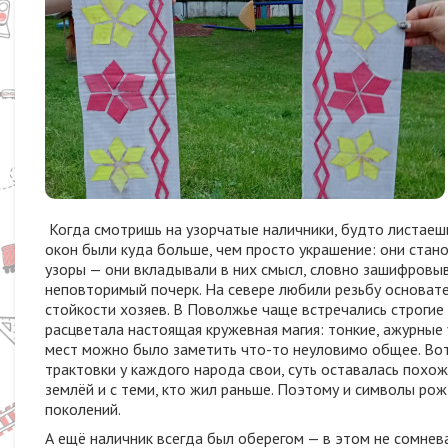
Когда смотришь на узорчатые наличники, будто листаешь
окон были куда больше, чем просто украшение: они стан
узоры — они вкладывали в них смысл, словно зашифровыв
неповторимый почерк. На севере любили резьбу основател
стойкости хозяев. В Поволжье чаще встречались строгие 
расцветала настоящая кружевная магия: тонкие, ажурные 
мест можно было заметить что-то неуловимо общее. Вот 
трактовки у каждого народа свои, суть оставалась похоже
землёй и с теми, кто жил раньше. Поэтому и символы ро
поколений.
А ещё наличник всегда был оберегом — в этом не сомнев