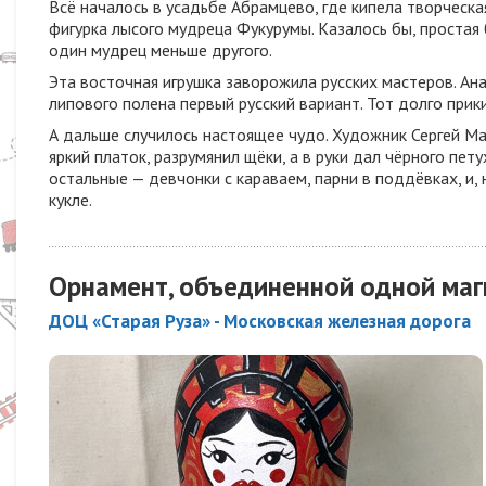
Всё началось в усадьбе Абрамцево, где кипела творчес
фигурка лысого мудреца Фукурумы. Казалось бы, простая б
один мудрец меньше другого.
Эта восточная игрушка заворожила русских мастеров. А
липового полена первый русский вариант. Тот долго прик
А дальше случилось настоящее чудо. Художник Сергей М
яркий платок, разрумянил щёки, а в руки дал чёрного пе
остальные — девчонки с караваем, парни в поддёвках, и,
кукле.
Орнамент, объединенной одной ма
ДОЦ «Старая Руза» - Московская железная дорога