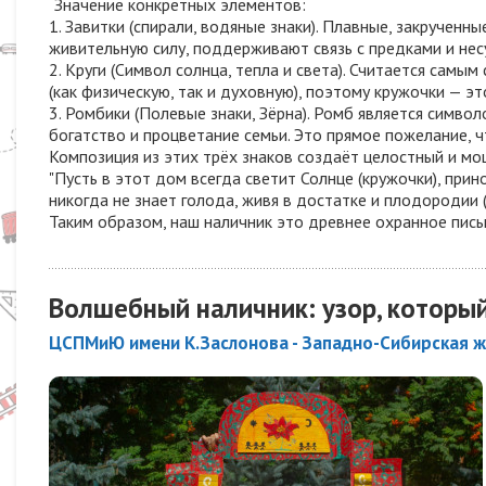
Значение конкретных элементов:
1. Завитки (спирали, водяные знаки). Плавные, закручен
живительную силу, поддерживают связь с предками и нес
2. Круги (Символ солнца, тепла и света). Считается самы
(как физическую, так и духовную), поэтому кружочки — эт
3. Ромбики (Полевые знаки, Зёрна). Ромб является симво
богатство и процветание семьи. Это прямое пожелание, 
Композиция из этих трёх знаков создаёт целостный и м
"Пусть в этот дом всегда светит Солнце (кружочки), прино
никогда не знает голода, живя в достатке и плодородии (
Таким образом, наш наличник это древнее охранное пис
Волшебный наличник: узор, которы
ЦСПМиЮ имени К.Заслонова - Западно-Сибирская ж