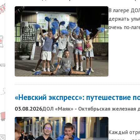
В лагере ДО
держать улыб
очень по‑лаг
«Невский экспресс»: путешествие 
03.08.2026
ДОЛ «Маяк» - Октябрьская железная 
Каждый отряд