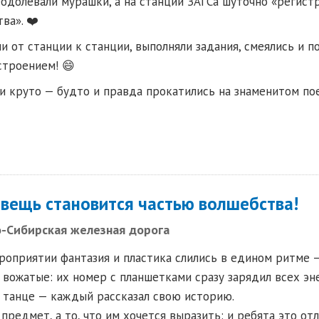
еодолевали мурашки, а на станции ЗАГСа шуточно «регис
ва». ❤️
и от станции к станции, выполняли задания, смеялись и 
строением! 😄
и круто — будто и правда прокатились на знаменитом по
 вещь становится частью волшебства!
-Сибирская железная дорога
оприятии фантазия и пластика слились в едином ритме —
 вожатые: их номер с планшетками сразу зарядил всех э
 танце — каждый рассказал свою историю.
 предмет, а то, что им хочется выразить: и ребята это от