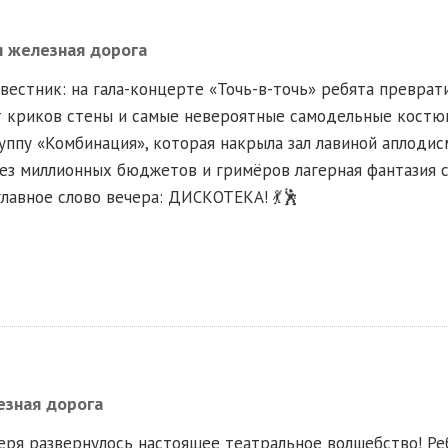
я железная дорога
вестник: на гала-концерте «Точь-в-точь» ребята преврат
 криков стены и самые невероятные самодельные костюм
уппу «Комбинация», которая накрыла зал лавиной аплоди
ез миллионных бюджетов и гримёров лагерная фантазия с
лавное слово вечера: ДИСКОТЕКА! 💃🕺
езная дорога
еря развернулось настоящее театральное волшебство! Ре