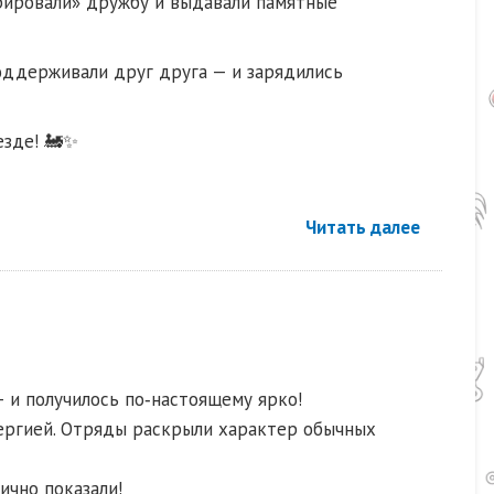
трировали» дружбу и выдавали памятные
поддерживали друг друга — и зарядились
езде! 🚂✨
Читать далее
 и получилось по‑настоящему ярко!
нергией. Отряды раскрыли характер обычных
лично показали!