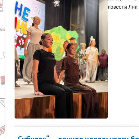
повести Лии 
„Сибиряк“ — единое целое: итоги б