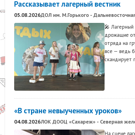
Рассказывает лагерный вестник
05.08.2026
ДОЛ им. М.Горького - Дальневосточна
🎤 Лагерный 
дрожащие от
отряда на гр
все — ведь б
скандирует г
«В стране невыученных уроков»
04.08.2026
ЛОК ДООЦ «Сахареж» - Северная жел
На сцене лаг