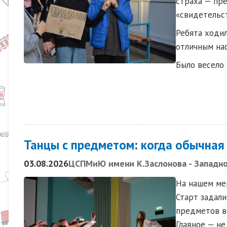
страха — пр
«свидетельст
Ребята ходил
отличным на
Было весело 
Танцы с предметом: когда обычная
03.08.2026
ЦСПМиЮ имени К.Заслонова - Западно
На нашем мер
Старт задали
предметов в
Главное — не