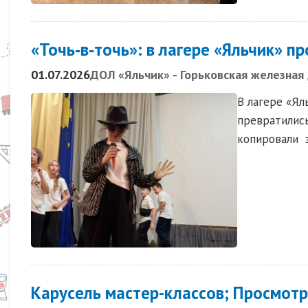
«Точь‑в‑точь»: в лагере «Яльчик» п
01.07.2026
ДОЛ «Яльчик» - Горьковская железная
В
лагере
«Ял
превратилис
копировали
Карусель мастер-классов; Просмотр