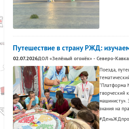
Путешествие в страну РЖД: изучае
02.07.2026
ДОЛ «Зелёный огонёк» - Северо-Кавка
Поезда, путе
тематический
"Платформа №
творческий к
машинисту». 
знания на пр
#ДеньЖДпро