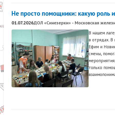
Не просто помощники: какую роль и
01.07.2026
ДОЛ «Синезерки» - Московская желез
В нашем лаг
в отрядах. В
Ефим и Новик
смены, помог
мероприятиях
только помо
взаимопонима