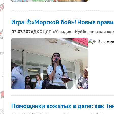
Игра ⛵«Морской бой»! Новые правил
02.07.2026
ДКОЦСТ «Услада» - Куйбышевская жел
В лагере
Помощники вожатых в деле: как Тин